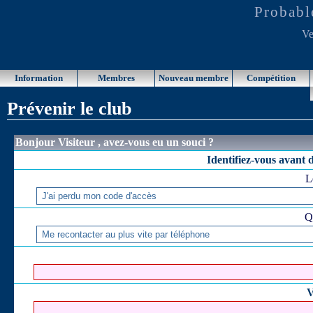
Probabl
Ve
Information
Membres
Nouveau membre
Compétition
Prévenir le club
Bonjour Visiteur , avez-vous eu un souci ?
Identifiez-vous avant 
L
Q
V