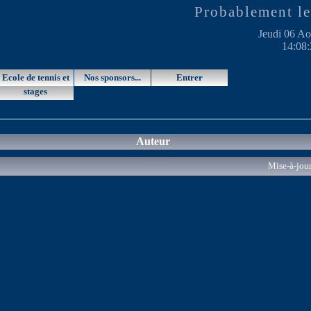
Probablement le
Jeudi 06 Ao
14:08:
Ecole de tennis et
Nos sponsors...
Entrer
stages
Auteur
Mise-à-jour