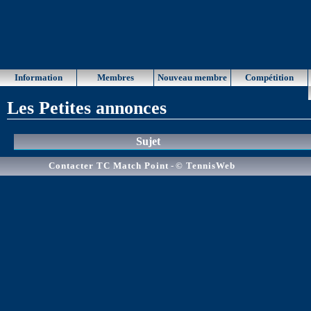
Information
Membres
Nouveau membre
Compétition
Les Petites annonces
Sujet
Contacter TC Match Point
-
© TennisWeb